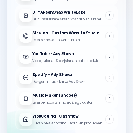
DFY AksenSnap WhiteLabel
Duplikasi sistem AksenSnap di bisnis kamu
SiteLab - Custom Website Studio
Jasa pembuatan web custom
YouTube - Ady Sheva
Video, tutorial, & perjalanan build produk
Spotify - Ady Sheva
Dengerin musik karya Ady Sheva
Music Maker (Shopee)
Jasa pembuatan musik & lagu custom
VibeCoding - Cashflow
Bukan belajar coding. Tapi bikin produk yang bisa jadi duit