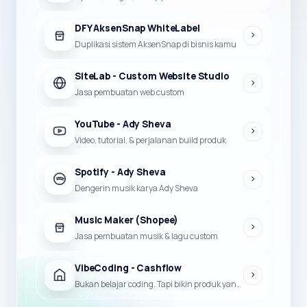
DFY AksenSnap WhiteLabel
Duplikasi sistem AksenSnap di bisnis kamu
SiteLab - Custom Website Studio
Jasa pembuatan web custom
YouTube - Ady Sheva
Video, tutorial, & perjalanan build produk
Spotify - Ady Sheva
Dengerin musik karya Ady Sheva
Music Maker (Shopee)
Jasa pembuatan musik & lagu custom
VibeCoding - Cashflow
Bukan belajar coding. Tapi bikin produk yang bisa jadi duit