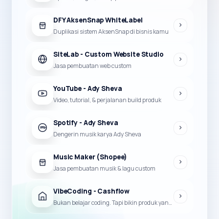
DFY AksenSnap WhiteLabel
Duplikasi sistem AksenSnap di bisnis kamu
SiteLab - Custom Website Studio
Jasa pembuatan web custom
YouTube - Ady Sheva
Video, tutorial, & perjalanan build produk
Spotify - Ady Sheva
Dengerin musik karya Ady Sheva
Music Maker (Shopee)
Jasa pembuatan musik & lagu custom
VibeCoding - Cashflow
Bukan belajar coding. Tapi bikin produk yang bisa jadi duit