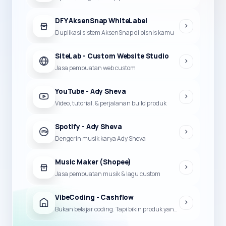
DFY AksenSnap WhiteLabel
Duplikasi sistem AksenSnap di bisnis kamu
SiteLab - Custom Website Studio
Jasa pembuatan web custom
YouTube - Ady Sheva
Video, tutorial, & perjalanan build produk
Spotify - Ady Sheva
Dengerin musik karya Ady Sheva
Music Maker (Shopee)
Jasa pembuatan musik & lagu custom
VibeCoding - Cashflow
Bukan belajar coding. Tapi bikin produk yang bisa jadi duit