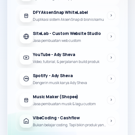
DFY AksenSnap WhiteLabel
Duplikasi sistem AksenSnap di bisnis kamu
SiteLab - Custom Website Studio
Jasa pembuatan web custom
YouTube - Ady Sheva
Video, tutorial, & perjalanan build produk
Spotify - Ady Sheva
Dengerin musik karya Ady Sheva
Music Maker (Shopee)
Jasa pembuatan musik & lagu custom
VibeCoding - Cashflow
Bukan belajar coding. Tapi bikin produk yang bisa jadi duit