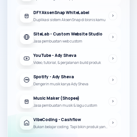
DFY AksenSnap WhiteLabel
Duplikasi sistem AksenSnap di bisnis kamu
SiteLab - Custom Website Studio
Jasa pembuatan web custom
YouTube - Ady Sheva
Video, tutorial, & perjalanan build produk
Spotify - Ady Sheva
Dengerin musik karya Ady Sheva
Music Maker (Shopee)
Jasa pembuatan musik & lagu custom
VibeCoding - Cashflow
Bukan belajar coding. Tapi bikin produk yang bisa jadi duit