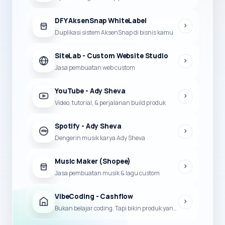
DFY AksenSnap WhiteLabel
Duplikasi sistem AksenSnap di bisnis kamu
SiteLab - Custom Website Studio
Jasa pembuatan web custom
YouTube - Ady Sheva
Video, tutorial, & perjalanan build produk
Spotify - Ady Sheva
Dengerin musik karya Ady Sheva
Music Maker (Shopee)
Jasa pembuatan musik & lagu custom
VibeCoding - Cashflow
Bukan belajar coding. Tapi bikin produk yang bisa jadi duit