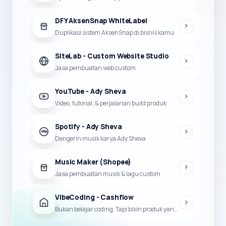
DFY AksenSnap WhiteLabel
Duplikasi sistem AksenSnap di bisnis kamu
SiteLab - Custom Website Studio
Jasa pembuatan web custom
YouTube - Ady Sheva
Video, tutorial, & perjalanan build produk
Spotify - Ady Sheva
Dengerin musik karya Ady Sheva
Music Maker (Shopee)
Jasa pembuatan musik & lagu custom
VibeCoding - Cashflow
Bukan belajar coding. Tapi bikin produk yang bisa jadi duit