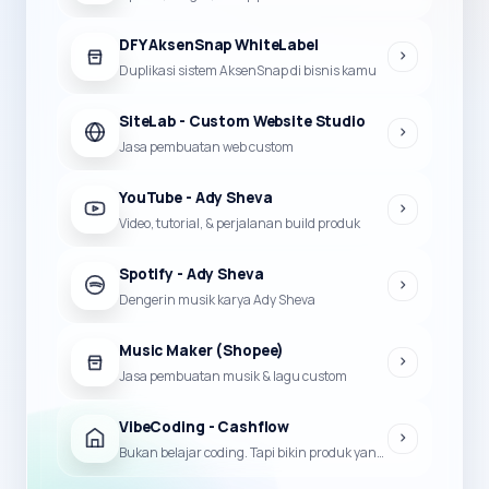
DFY AksenSnap WhiteLabel
Duplikasi sistem AksenSnap di bisnis kamu
SiteLab - Custom Website Studio
Jasa pembuatan web custom
YouTube - Ady Sheva
Video, tutorial, & perjalanan build produk
Spotify - Ady Sheva
Dengerin musik karya Ady Sheva
Music Maker (Shopee)
Jasa pembuatan musik & lagu custom
VibeCoding - Cashflow
Bukan belajar coding. Tapi bikin produk yang bisa jadi duit