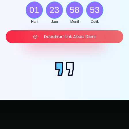
01
23
58
52
Hari
Jam
Menit
Detik
Dapatkan Link Akses Disini