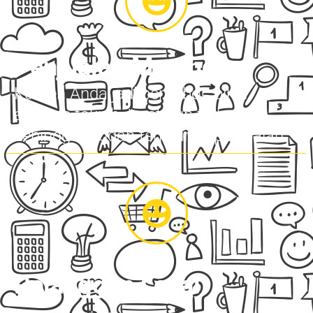
Penjualan Meningkat
Konten Anda jadi berbobot, bikin
audiens takjub, trust pun terbentuk
sehingga mudah terjadinya penjualan
Pelanggan Loyal