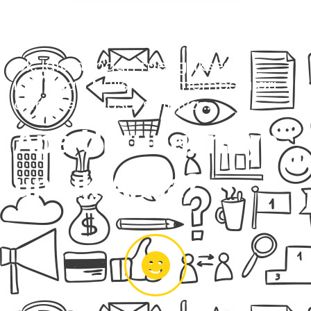
Ok, lalu dengan mengakses
informasi Nulisioner, mempelajari
dan menguasai skillnya...
Apa Untungannya
untuk Anda?