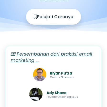
Pelajari Caranya
💌
Persembahan dari praktisi email
marketing ...
Riyan Putra
Creator Nulisioner
Ady Sheva
Founder Aksendigital.id