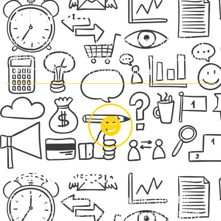
Jalan Pintas
Gak perlu capek trial error sendiri, bisa
langsung tiru cara saya untuk produksi
unlimited konten versi Anda
Hemat Waktu
Bikin konten teks yang unik, otentik
dan high value menjadi mudah hanya