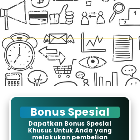
Customer betah, makin banyak
konsumsi konten dan interaksi,
relationship jadi kuat, mereka menjadi
loyal
Ok, Saya sangat tertarik, saya
paham value yang akan saya
dapatkan disini...
Bonus Spesial
Dapatkan Bonus Spesial
Khusus Untuk Anda yang
melakukan pembelian