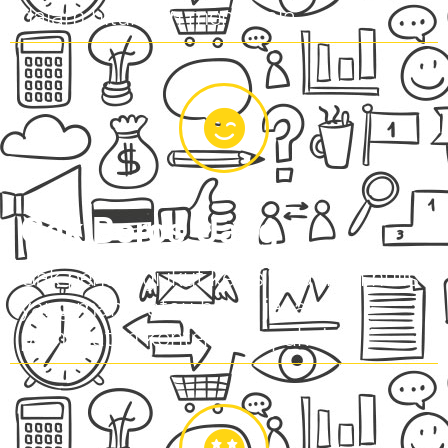
dalam hitungan menit saja
Gak Boros Uang
Gak perlu lagi ikut kelas pelatihan nulis
yang mahal atau bayar jasa
pembuatan konten siap pakai