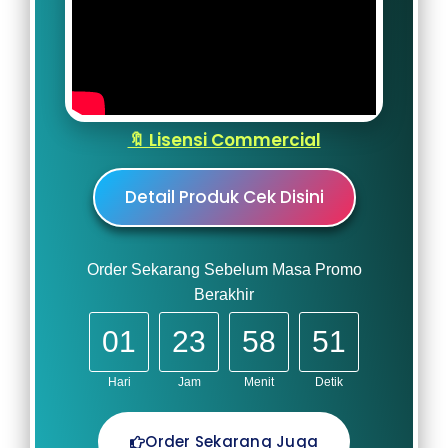
🔖 Lisensi Commercial
Detail Produk Cek Disini
Order Sekarang Sebelum Masa Promo
Berakhir
01
23
58
49
Hari
Jam
Menit
Detik
Order Sekarang Juga