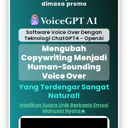
dimasa promo
Software Voice Over Dengan
Teknologi ChatGPT4 - OpenAI
Mengubah
Copywriting Menjadi
Human-Sounding
Voice Over
Yang Terdengar Sangat
Natural!
Hasilkan Suara Unik Berbasis Emosi
Manusia Nyata🔥