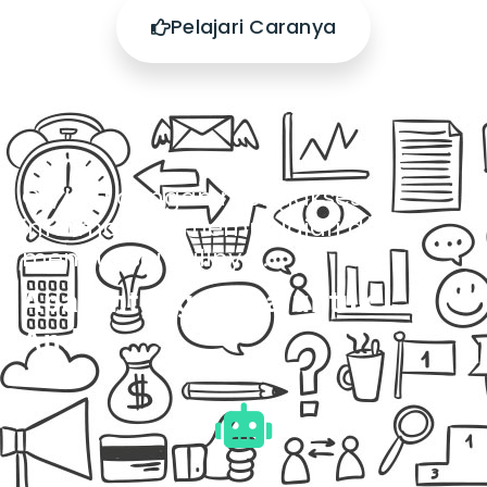
Pelajari Caranya
Ok, lalu dengan mengakses
informasi ini, mempelajari dan
menguasai skillnya...
Apa Untungannya untuk
Anda?