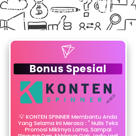
Ok, Saya sangat tertarik, saya
paham value yang akan saya
dapatkan disini...
Bonus Spesial
💡 KONTEN SPINNER Membantu Anda
Yang Selama Ini Merasa : " Nulis Teks
Promosi Mikirnya Lama, Sampai
Bingung Dan Akhirnya Gak Jadi-Jadi