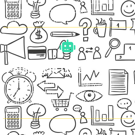
MENINGKAT, SEHINGGA trust pun
terbentuk & itu memudahkan
terjadinya penjualan
Pelanggan Loyal
Customer betah, makin banyak
konsumsi konten dan interaksi,
relationship jadi kuat, mereka menjadi
loyal