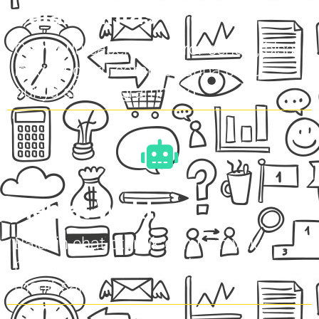
Jalan Pintas
Gak perlu capek trial error sendiri, bisa
langsung tiru caranya tanpa perlu
punya skill programming
Hemat Waktu
Balasin chat otentik dan high value
menjadi mudah hanya dalam hitungan
menit saja