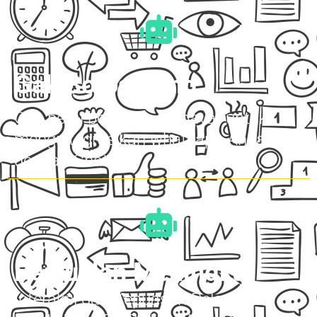
Gak Boros Uang
Gak perlu beli tools berbayar untuk
mengintegrasikan whatsapp Anda
dengan ChatGPT
Penjualan Meningkat
Interaksi dan Kepuasan Pelanggan