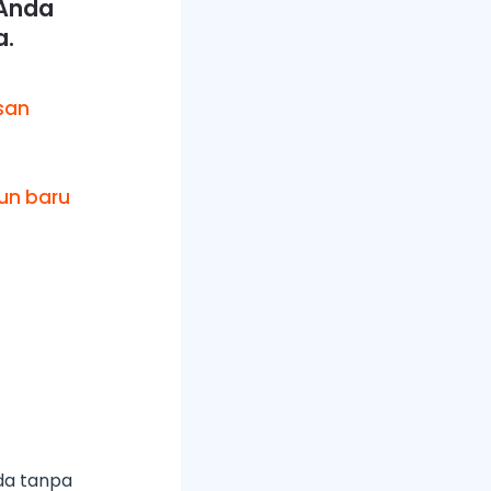
 Anda
a.
san
kun baru
da tanpa