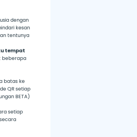
nusia dengan
hindari kesan
dan tentunya
tu tempat
uk beberapa
 batas ke
ode QR setiap
kungan BETA)
ara setiap
secara