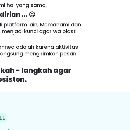
mi hal yang sama,
rian ... 😉
di platform lain, Memahami dan
 menjadi kunci agar wa blast
nned adalah karena aktivitas
 langsung mengirimkan pesan
gkah - langkah agar
sisten.
🏻