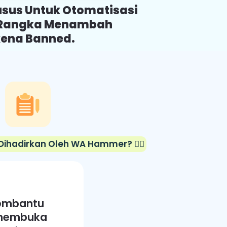
usus Untuk Otomatisasi
 Rangka Menambah
kena Banned.
Dihadirkan Oleh WA Hammer? 👇🏻
membantu
s membuka